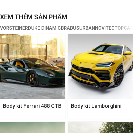
XEM THÊM SẢN PHẨM
VORSTEINER
DUKE DINAMIC
BRABUS
URBAN
NOVITEC
TOPCA
Body kit Ferrari 488 GTB
Body kit Lamborghini
Diavolo Aero
Urus Rampante