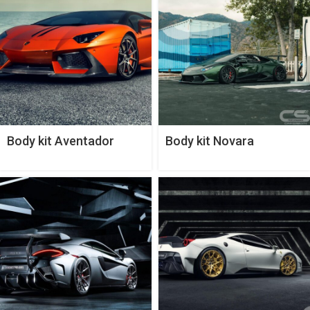
Body kit Aventador
Body kit Novara
Zaragoza Edizione Aero
Edizione của Vorsteiner
của Vorsteiner