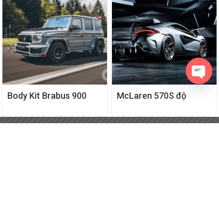
Open
Body Kit Brabus 900
McLaren 570S độ
Rocket Editon cho G-
bodykit Vorsteiner VX
Class