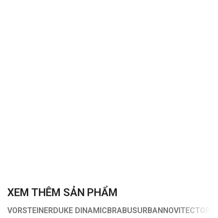
XEM THÊM SẢN PHẨM
VORSTEINER
DUKE DINAMIC
BRABUS
URBAN
NOVITEC
TOPC