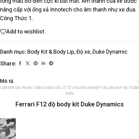
tông màu đỏ-đen cực kì bắt mắt. Âm thanh của xe được
nâng cấp với ống xả Innotech cho âm thanh như xe đua
Công Thức 1.
Add to wishlist
Danh mục:
Body Kit & Body Lip
,
Độ xe
,
Duke Dynamic
Share:
Mô tả
CARSPA.VN TRUNG TÂM CHĂM SÓC Ô TÔ CHUYÊN NGHIỆP VÀ LÀM ĐẸP XE TOÀN
DIỆN
Ferrari F12 độ body kit Duke Dynamics