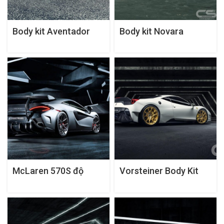
Body kit Aventador
Body kit Novara
Zaragoza Edizione
Edizione của
Aero của Vorsteiner
Vorsteiner
McLaren 570S độ
Vorsteiner Body Kit
bodykit Vorsteiner VX
cho Ferrari 458-VX