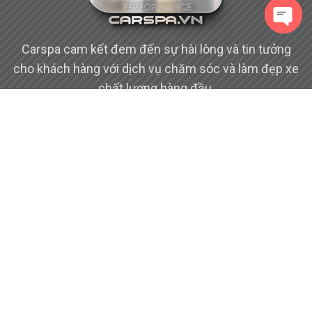
Open
Carspa cam kết đem đến sự hài lòng và tin tưởng
cho khách hàng với dịch vụ chăm sóc và làm đẹp xe
chất lượng hàng đầu.
(+84)909-579-579
Round-the-clock
757 Huỳnh Tấn Phát
Phú Thuận, Q7