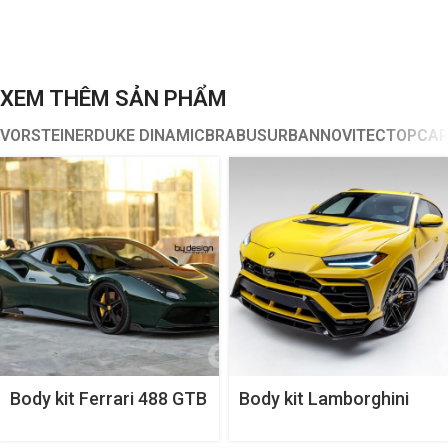
XEM THÊM SẢN PHẨM
VORSTEINER
DUKE DINAMIC
BRABUS
URBAN
NOVITEC
TOPCA
Body kit Ferrari 488 GTB
Body kit Lamborghini
Diavolo Aero
Urus Rampante