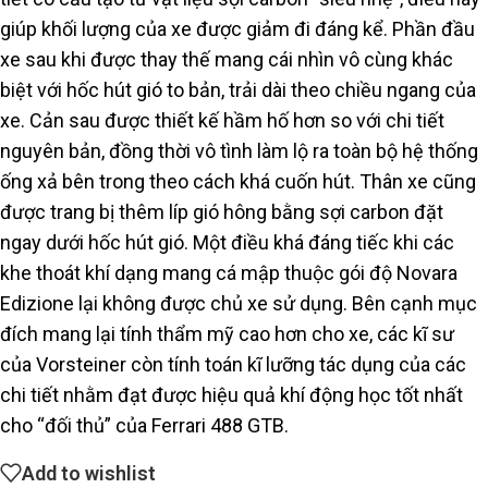
giúp khối lượng của xe được giảm đi đáng kể. Phần đầu
xe sau khi được thay thế mang cái nhìn vô cùng khác
biệt với hốc hút gió to bản, trải dài theo chiều ngang của
xe. Cản sau được thiết kế hầm hố hơn so với chi tiết
nguyên bản, đồng thời vô tình làm lộ ra toàn bộ hệ thống
ống xả bên trong theo cách khá cuốn hút. Thân xe cũng
được trang bị thêm líp gió hông bằng sợi carbon đặt
ngay dưới hốc hút gió. Một điều khá đáng tiếc khi các
khe thoát khí dạng mang cá mập thuộc gói độ Novara
Edizione lại không được chủ xe sử dụng. Bên cạnh mục
đích mang lại tính thẩm mỹ cao hơn cho xe, các kĩ sư
của Vorsteiner còn tính toán kĩ lưỡng tác dụng của các
chi tiết nhằm đạt được hiệu quả khí động học tốt nhất
cho “đối thủ” của Ferrari 488 GTB.
Add to wishlist