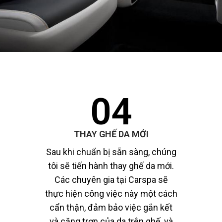
04
THAY GHẾ DA MỚI
Sau khi chuẩn bị sẵn sàng, chúng
tôi sẽ tiến hành thay ghế da mới.
Các chuyên gia tại Carspa sẽ
thực hiện công việc này một cách
cẩn thận, đảm bảo việc gắn kết
và căng trơn của da trên ghế, và