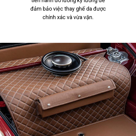
tiến hành đo lường kỹ lưỡng để
đảm bảo việc thay ghế da được
chính xác và vừa vặn.