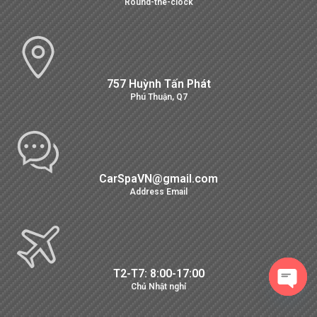
Round-the-clock
757 Huỳnh Tấn Phát
Phú Thuận, Q7
CarSpaVN@gmail.com
Address Email
T2-T7: 8:00-17:00
Chủ Nhật nghỉ
Open