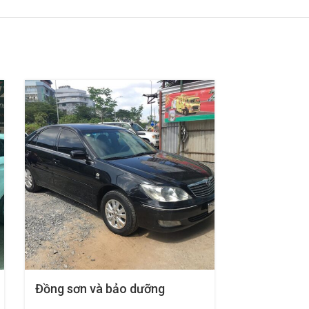
Đồng sơn và bảo dưỡng
Bảo dưỡng 
Toyota Camry: Bí quyết giữ vẻ
Honda Acc