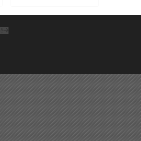
đẹp và tăng tuổi thọ của chiếc
xe
hệ