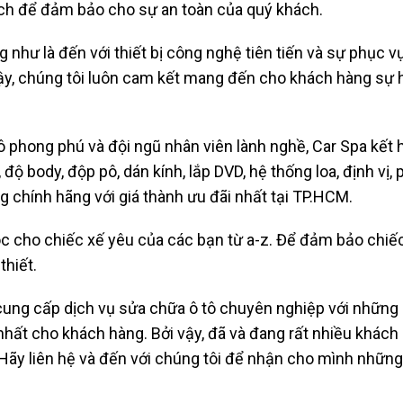
cách để đảm bảo cho sự an toàn của quý khách.
ng như là đến với thiết bị công nghệ tiên tiến và sự phục
i vậy, chúng tôi luôn cam kết mang đến cho khách hàng sự 
ô tô phong phú và đội ngũ nhân viên lành nghề, Car Spa kế
, độ body, độp pô, dán kính, lắp DVD, hệ thống loa, định vị,
chính hãng với giá thành ưu đãi nhất tại TP.HCM.
c cho chiếc xế yêu của các bạn từ a-z. Để đảm bảo chiế
thiết.
 cung cấp dịch vụ sửa chữa ô tô chuyên nghiệp với những
nhất cho khách hàng. Bởi vậy, đã và đang rất nhiều khác
Hãy liên hệ và đến với chúng tôi để nhận cho mình những