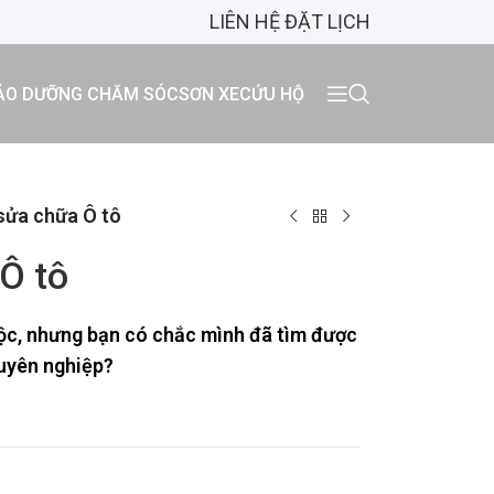
LIÊN HỆ ĐẶT LỊCH
ẢO DƯỠNG CHĂM SÓC
SƠN XE
CỨU HỘ
sửa chữa Ô tô
Ô tô
uộc, nhưng bạn có chắc mình đã tìm được
huyên nghiệp?