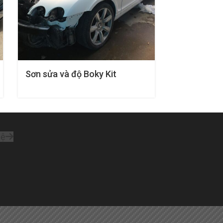
Sơn sửa và độ Boky Kit
Xóa lỗi cho
Bentley
hệ