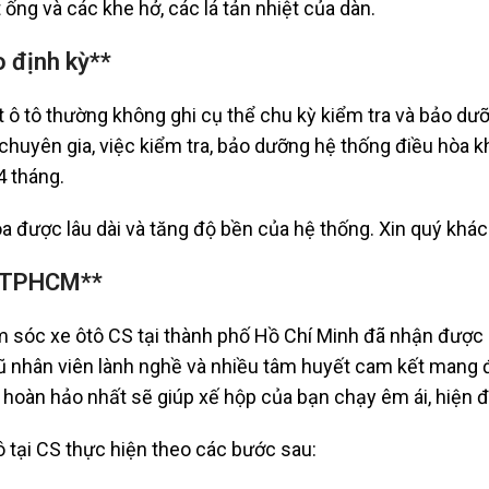
ống và các khe hở, các lá tản nhiệt của dàn.
o định kỳ**
 tô thường không ghi cụ thể chu kỳ kiểm tra và bảo dưỡn
c chuyên gia, việc kiểm tra, bảo dưỡng hệ thống điều hòa 
4 tháng.
được lâu dài và tăng độ bền của hệ thống. Xin quý khác
ại TPHCM**
 sóc xe ôtô CS tại thành phố Hồ Chí Minh đã nhận được 
ngũ nhân viên lành nghề và nhiều tâm huyết cam kết mang 
hoàn hảo nhất sẽ giúp xế hộp của bạn chạy êm ái, hiện đ
ô tại CS thực hiện theo các bước sau: