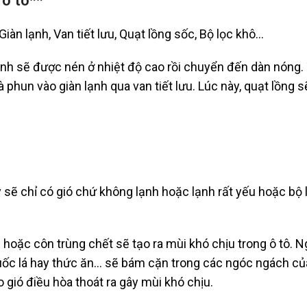
 ô tô**
iàn lạnh, Van tiết lưu, Quạt lồng sốc, Bộ lọc khô…
nh sẽ được nén ở nhiệt độ cao rồi chuyển đến dàn nóng. 
 phun vào giàn lạnh qua van tiết lưu. Lúc này, quạt lồng s
sẽ chỉ có gió chứ không lạnh hoặc lạnh rất yếu hoặc bộ l
hoặc côn trùng chết sẽ tạo ra mùi khó chịu trong ô tô. Ng
uốc lá hay thức ăn… sẽ bám cặn trong các ngóc ngách của
o gió điều hòa thoát ra gây mùi khó chịu.