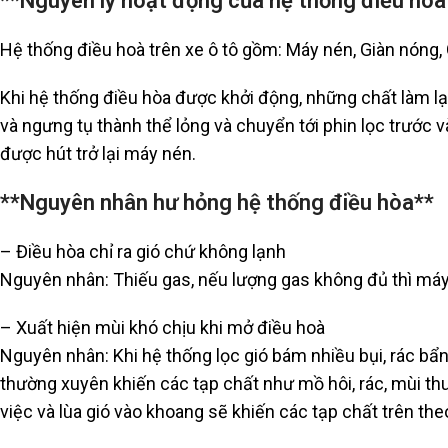
**Nguyên lý hoạt động của hệ thống điều hoà
Hệ thống điều hoà trên xe ô tô gồm: Máy nén, Giàn nóng, G
Khi hệ thống điều hòa được khởi động, những chất làm lạ
và ngưng tụ thành thể lỏng và chuyển tới phin lọc trước và
được hút trở lại máy nén.
**Nguyên nhân hư hỏng hệ thống điều hòa**
– Điều hòa chỉ ra gió chứ không lạnh
Nguyên nhân: Thiếu gas, nếu lượng gas không đủ thì máy 
– Xuất hiện mùi khó chịu khi mở điều hoà
Nguyên nhân: Khi hệ thống lọc gió bám nhiều bụi, rác bẩn 
thường xuyên khiến các tạp chất như mồ hôi, rác, mùi th
việc và lùa gió vào khoang sẽ khiến các tạp chất trên the