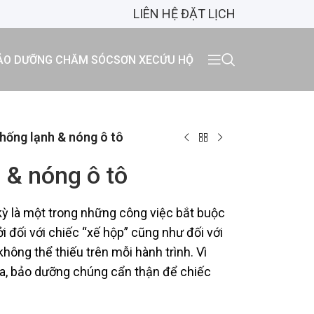
LIÊN HỆ ĐẶT LỊCH
ẢO DƯỠNG CHĂM SÓC
SƠN XE
CỨU HỘ
hống lạnh & nóng ô tô
 & nóng ô tô
kỳ là một trong những công việc bắt buộc
i đối với chiếc “xế hộp” cũng như đối với
không thể thiếu trên mỗi hành trình. Vì
ra, bảo dưỡng chúng cẩn thận để chiếc