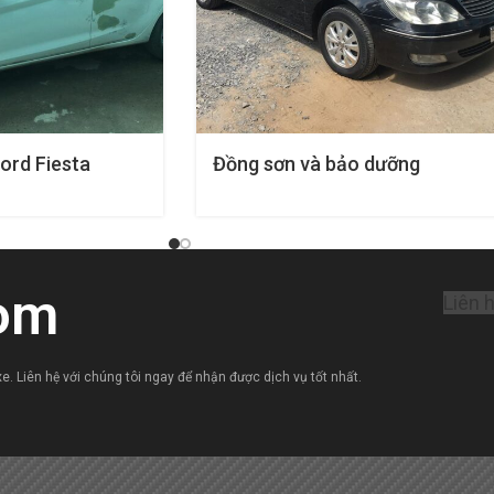
ord Fiesta
Đồng sơn và bảo dưỡng
Toyota Camry: Bí quyết giữ vẻ
đẹp và tăng tuổi thọ của chiếc
xe
om
Liên 
e. Liên hệ với chúng tôi ngay để nhận được dịch vụ tốt nhất.