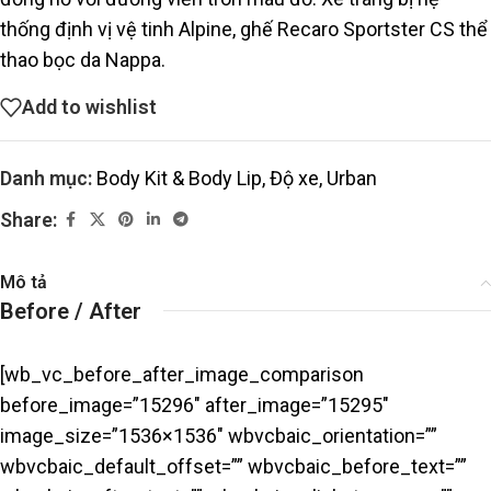
thống định vị vệ tinh Alpine, ghế Recaro Sportster CS thể
thao bọc da Nappa.
Add to wishlist
Danh mục:
Body Kit & Body Lip
,
Độ xe
,
Urban
Share:
Mô tả
Before / After
[wb_vc_before_after_image_comparison
before_image=”15296″ after_image=”15295″
image_size=”1536×1536″ wbvcbaic_orientation=””
wbvcbaic_default_offset=”” wbvcbaic_before_text=””