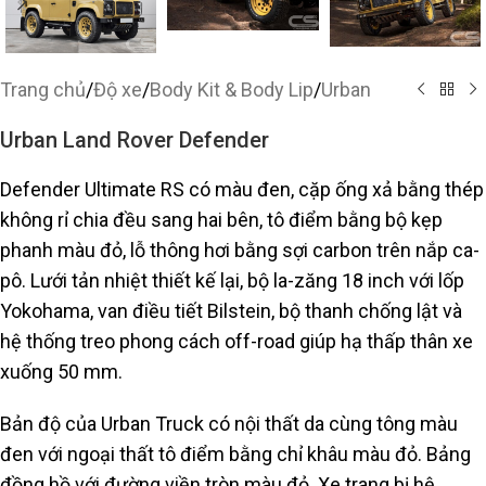
Trang chủ
/
Độ xe
/
Body Kit & Body Lip
/
Urban
Urban Land Rover Defender
Defender Ultimate RS có màu đen, cặp ống xả bằng thép
không rỉ chia đều sang hai bên, tô điểm bằng bộ kẹp
phanh màu đỏ, lỗ thông hơi bằng sợi carbon trên nắp ca-
pô. Lưới tản nhiệt thiết kế lại, bộ la-zăng 18 inch với lốp
Yokohama, van điều tiết Bilstein, bộ thanh chống lật và
hệ thống treo phong cách off-road giúp hạ thấp thân xe
xuống 50 mm.
Bản độ của Urban Truck có nội thất da cùng tông màu
đen với ngoại thất tô điểm bằng chỉ khâu màu đỏ. Bảng
đồng hồ với đường viền tròn màu đỏ. Xe trang bị hệ