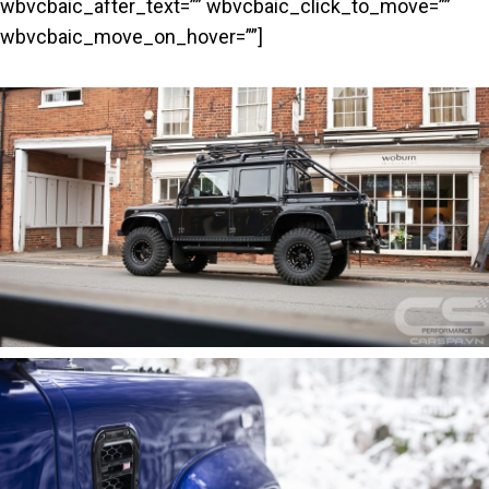
wbvcbaic_after_text=”” wbvcbaic_click_to_move=””
wbvcbaic_move_on_hover=””]