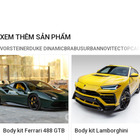
XEM THÊM SẢN PHẨM
VORSTEINER
DUKE DINAMIC
BRABUS
URBAN
NOVITEC
TOPCA
Body kit Ferrari 488 GTB
Body kit Lamborghini
Diavolo Aero
Urus Rampante