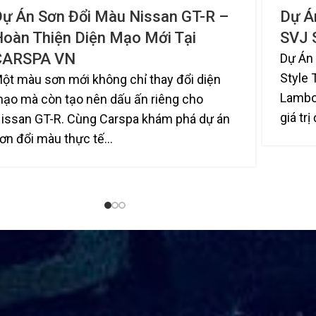
Dự Án Sơn Đổi Màu Nissan GT-R –
Dự Á
Hoàn Thiện Diện Mạo Mới Tại
SVJ 
CARSPA VN
Dự Án
Style 
ột màu sơn mới không chỉ thay đổi diện
Lambo
ạo mà còn tạo nên dấu ấn riêng cho
giá trị
issan GT-R. Cùng Carspa khám phá dự án
ơn đổi màu thực tế...