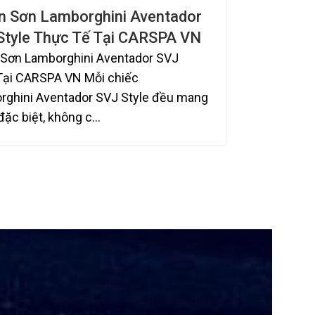
n Sơn Lamborghini Aventador
Sơn Xe Ô
Style Thực Tế Tại CARSPA VN
Quy Trình
Chủ Xe C
 Sơn Lamborghini Aventador SVJ
Tại CARSPA VN Mỗi chiếc
Sơn Xe Ô Tô
rghini Aventador SVJ Style đều mang
nên vẻ đẹp 
 đặc biệt, không c...
đầu tiên gi
của thời...