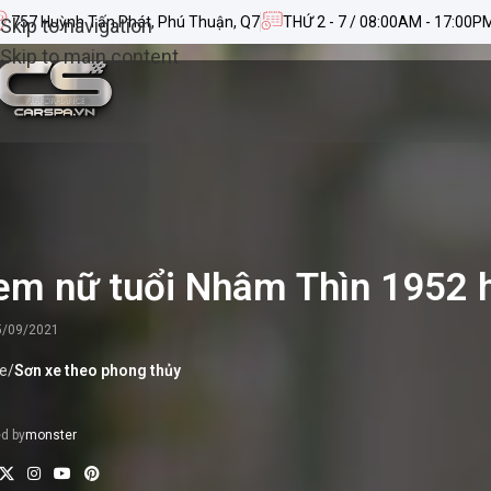
757 Huỳnh Tấn Phát, Phú Thuận, Q7
THỨ 2 - 7 / 08:00AM - 17:00P
Skip to navigation
Skip to main content
em nữ tuổi Nhâm Thìn 1952 
5/09/2021
e
/
Sơn xe theo phong thủy
d by
monster