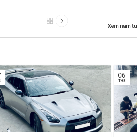
Xem nam tu
7
06
8
TH8