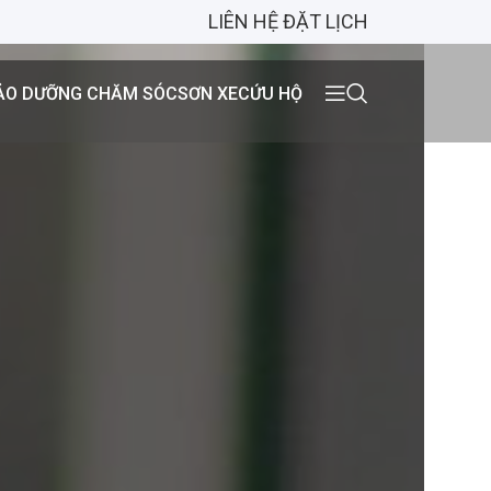
LIÊN HỆ ĐẶT LỊCH
ẢO DƯỠNG CHĂM SÓC
SƠN XE
CỨU HỘ