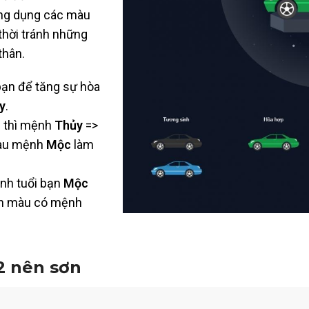
ứng dụng các màu
thời tránh những
thân.
ạn để tăng sự hòa
y
.
c thì mệnh
Thủy
=>
màu mệnh
Mộc
làm
ệnh tuổi bạn
Mộc
ọn màu có mệnh
2 nên sơn