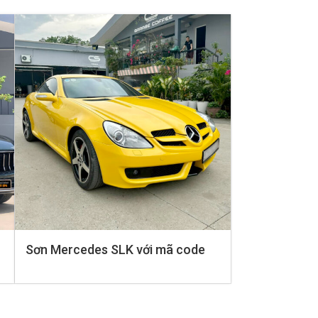
Sơn Mercedes SLK với mã code
màu vàng hoàn toàn mới tại
Carspa: Sự lựa chọn hoàn hảo
cho vẻ ngoại thất độc đáo.