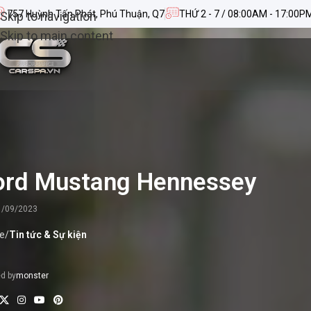
757 Huỳnh Tấn Phát, Phú Thuận, Q7
THỨ 2 - 7 / 08:00AM - 17:00P
Skip to navigation
Skip to main content
ord Mustang Hennessey
1/09/2023
e
/
Tin tức & Sự kiện
d by
monster