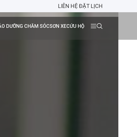
LIÊN HỆ ĐẶT LỊCH
ẢO DƯỠNG CHĂM SÓC
SƠN XE
CỨU HỘ