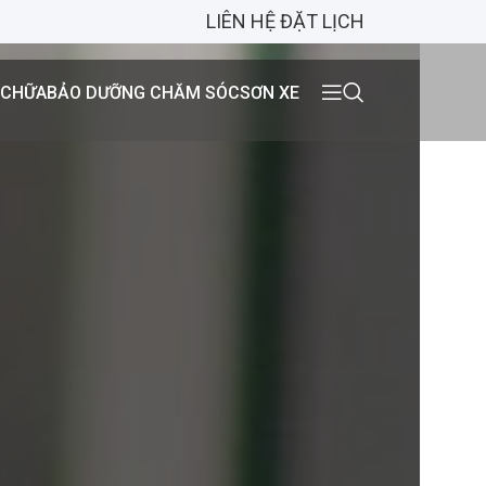
LIÊN HỆ ĐẶT LỊCH
 CHỮA
BẢO DƯỠNG CHĂM SÓC
SƠN XE