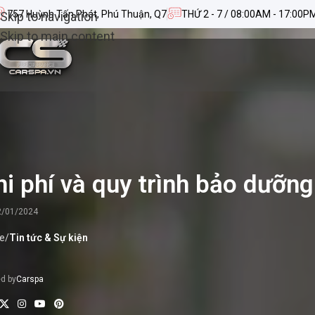
757 Huỳnh Tấn Phát, Phú Thuận, Q7
THỨ 2 - 7 / 08:00AM - 17:00P
Skip to navigation
Skip to main content
hi phí và quy trình bảo dưỡ
2/01/2024
e
/
Tin tức & Sự kiện
d by
Carspa