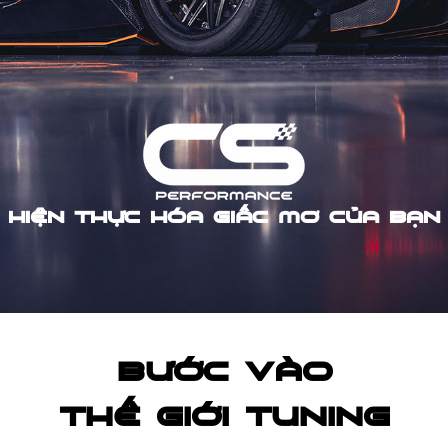
HIỆN THỰC HÓA GIẤC MƠ CỦA BẠN
BƯỚC VÀO
THẾ GIỚI TUNING