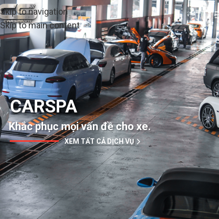
Skip to navigation
Skip to main content
CARSPA
Khắc phục mọi vấn đề cho xe.
XEM TẤT CẢ DỊCH VỤ