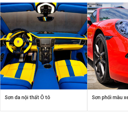
Sơn da nội thất Ô tô
Sơn phối màu x