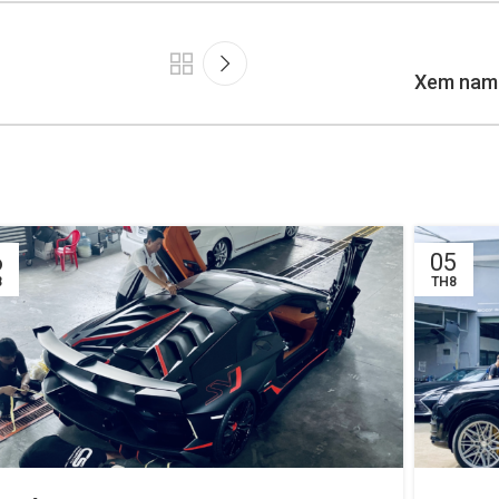
Xem nam 
6
05
8
TH8