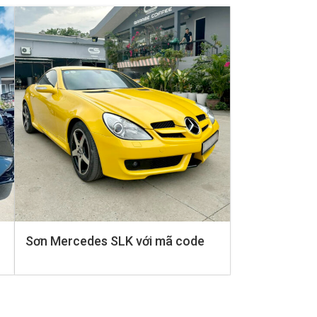
Sơn Mercedes SLK với mã code
màu vàng hoàn toàn mới tại
Carspa: Sự lựa chọn hoàn hảo
cho vẻ ngoại thất độc đáo.