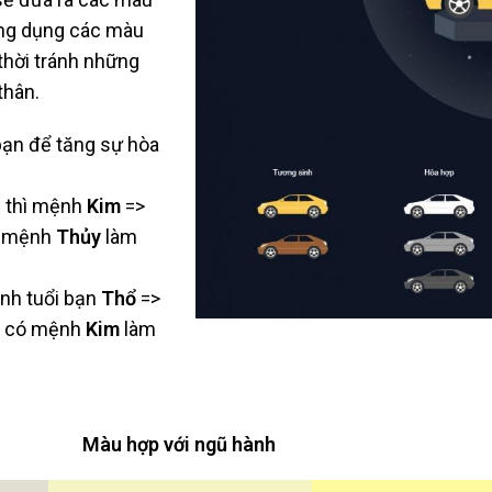
ứng dụng các màu
thời tránh những
thân.
ạn để tăng sự hòa
c thì mệnh
Kim
=>
u mệnh
Thủy
làm
ệnh tuổi bạn
Thổ
=>
u có mệnh
Kim
làm
Màu hợp với ngũ hành