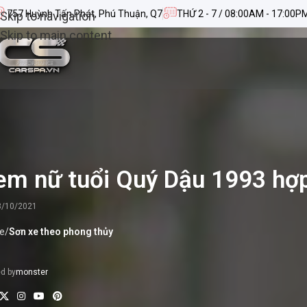
757 Huỳnh Tấn Phát, Phú Thuận, Q7
THỨ 2 - 7 / 08:00AM - 17:00P
Skip to navigation
Skip to main content
em nữ tuổi Quý Dậu 1993 hợp
8/10/2021
e
/
Sơn xe theo phong thủy
d by
monster