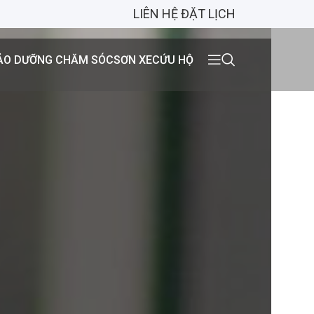
LIÊN HỆ ĐẶT LỊCH
ẢO DƯỠNG CHĂM SÓC
SƠN XE
CỨU HỘ