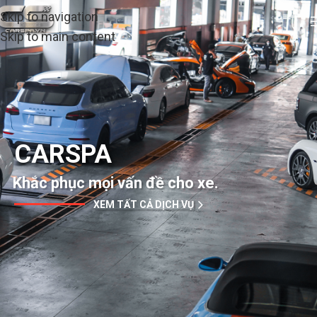
Skip to navigation
Skip to main content
CARSPA
Khắc phục mọi vấn đề cho xe.
XEM TẤT CẢ DỊCH VỤ