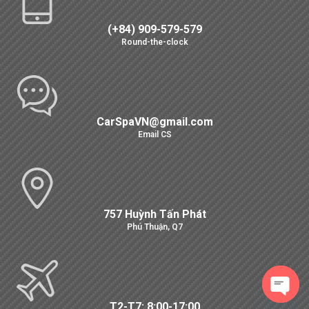
(+84) 909-579-579
Round-the-clock
CarSpaVN@gmail.com
Email CS
757 Huỳnh Tấn Phát
Phú Thuận, Q7
T2-T7: 8:00-17:00