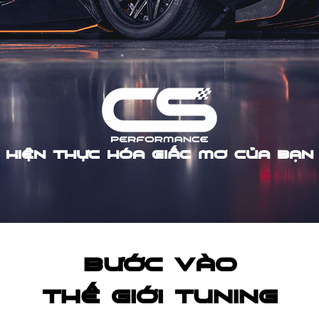
HIỆN THỰC HÓA GIẤC MƠ CỦA BẠN
BƯỚC VÀO
THẾ GIỚI TUNING