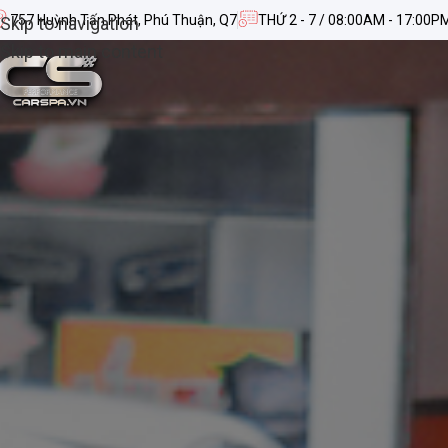
757 Huỳnh Tấn Phát, Phú Thuận, Q7
THỨ 2 - 7 / 08:00AM - 17:00P
Skip to navigation
Skip to main content