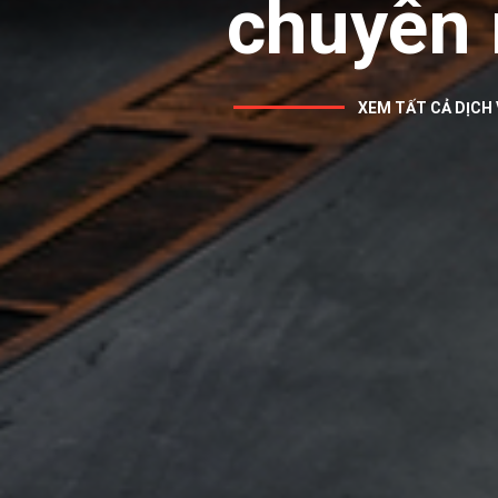
chuyên 
XEM TẤT CẢ DỊCH