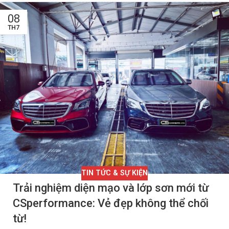
08
TH7
TIN TỨC & SỰ KIỆN
Trải nghiệm diện mạo và lớp sơn mới từ
CSperformance: Vẻ đẹp không thể chối
từ!