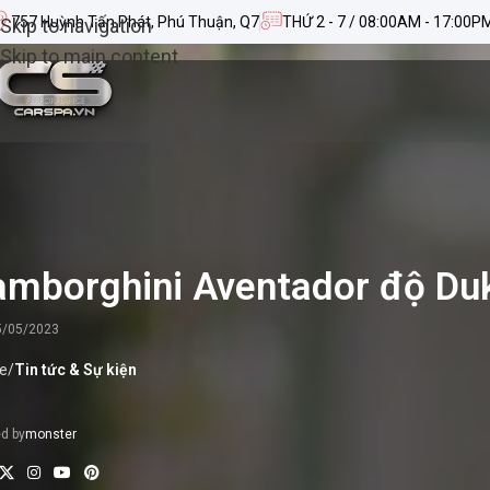
757 Huỳnh Tấn Phát, Phú Thuận, Q7
THỨ 2 - 7 / 08:00AM - 17:00P
Skip to navigation
Skip to main content
amborghini Aventador độ Duke
5/05/2023
e
/
Tin tức & Sự kiện
d by
monster