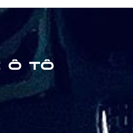
E Ô TÔ