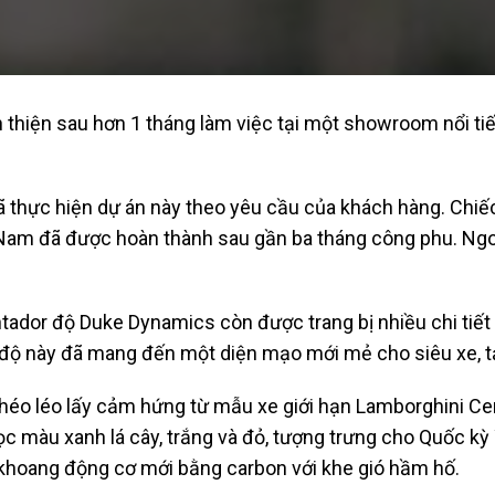
iện sau hơn 1 tháng làm việc tại một showroom nổi tiếng
đã thực hiện dự án này theo yêu cầu của khách hàng. Ch
t Nam đã được hoàn thành sau gần ba tháng công phu. Ngo
tador độ Duke Dynamics còn được trang bị nhiều chi tiết
i độ này đã mang đến một diện mạo mới mẻ cho siêu xe, t
o léo lấy cảm hứng từ mẫu xe giới hạn Lamborghini Cent
c màu xanh lá cây, trắng và đỏ, tượng trưng cho Quốc kỳ
p khoang động cơ mới bằng carbon với khe gió hầm hố.