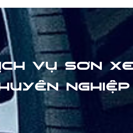
ỊCH VỤ SƠN X
HUYÊN NGHIỆP