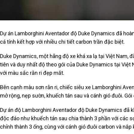
Dự án Lamborghini Aventador độ Duke Dynamics đã hoàn th
cá tính kết hợp với nhiều chi tiết carbon trần đặc biệt.
Duke Dynamics, một hãng độ xe khá xa lạ tại Việt Nam, 
tiên và duy nhất độ theo gói của Duke Dynamics tại Việ
với màu sắc rằn ri đẹp mắt.
Bên cạnh màu sơn rằn ri, chiếc siêu xe Lamborghini Aven
mở rộng, nẹp sườn, khuếch tán sau và cánh gió đuôi. Gó
Dự án độ Lamborghini Aventador độ Duke Dynamics đã khé
độc đáo như khuếch tán sau chia thành 3 phần với các sọ
chỉnh thành 3 ống, cùng với cánh gió đuôi carbon và nắ