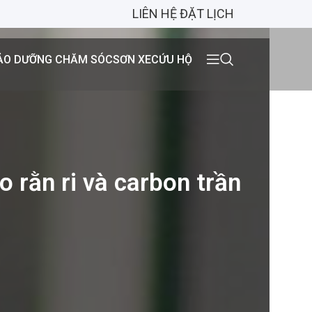
LIÊN HỆ ĐẶT LỊCH
ẢO DƯỠNG CHĂM SÓC
SƠN XE
CỨU HỘ
 rằn ri và carbon trần