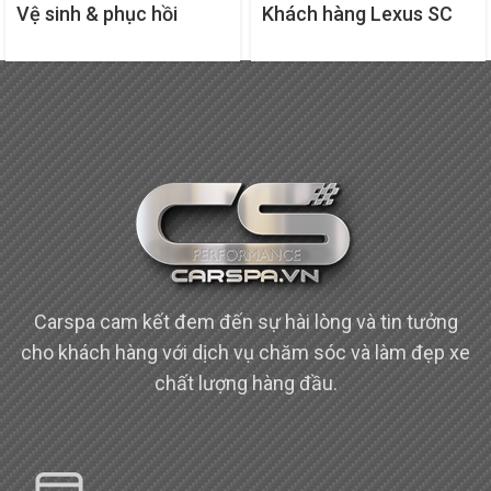
Vệ sinh & phục hồi
Khách hàng Lexus SC
khoang động cơ cho
430: Đồng sơn và bảo
Lamborghini
dưỡng xe chuyên
Aventardor
nghiệp
Carspa cam kết đem đến sự hài lòng và tin tưởng
cho khách hàng với dịch vụ chăm sóc và làm đẹp xe
chất lượng hàng đầu.