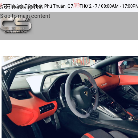
757 Huỳnh Tấn Phát, Phú Thuận, Q7
THỨ 2 - 7 / 08:00AM - 17:00P
Skip to navigation
Skip to main content