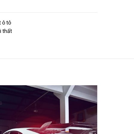
 ô tô
i thất