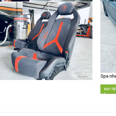
Spa nhẹ
cho B
ĐỌC TIẾ