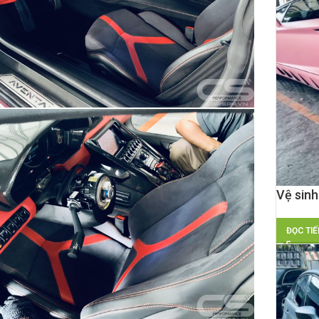
Vệ sinh
Lambor
ĐỌC TIẾ