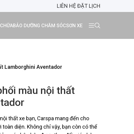
LIÊN HỆ ĐẶT LỊCH
 CHỮA
BẢO DƯỠNG CHĂM SÓC
SƠN XE
hất Lamborghini Aventador
phối màu nội thất
tador
 nội thất xe bạn, Carspa mang đến cho
 toàn diện. Không chỉ vậy, bạn còn có thể