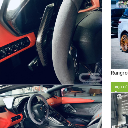
Rangro
ĐỌC TIẾ