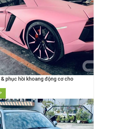
 & phục hồi khoang động cơ cho
ghini Aventardor
P