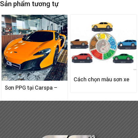
Sản phẩm tương tự
Cách chọn màu sơn xe
theo phong thủy đem
Sơn PPG tại Carspa –
lại tài lộc may mắn
Bảo hành 5 năm cho lớp
sơn xe hơi hoàn hảo