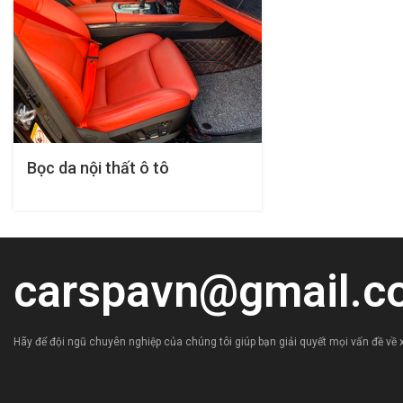
Bọc da nội thất ô tô
carspavn@gmail.c
Hãy để đội ngũ chuyên nghiệp của chúng tôi giúp bạn giải quyết mọi vấn đề về x