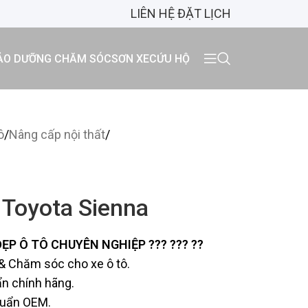
LIÊN HỆ ĐẶT LỊCH
ẢO DƯỠNG CHĂM SÓC
SƠN XE
CỨU HỘ
ô
/
Nâng cấp nội thất
/
 Toyota Sienna
P Ô TÔ CHUYÊN NGHIỆP ??? ??? ??
& Chăm sóc cho xe ô tô.
ẩn chính hãng.
huẩn OEM.