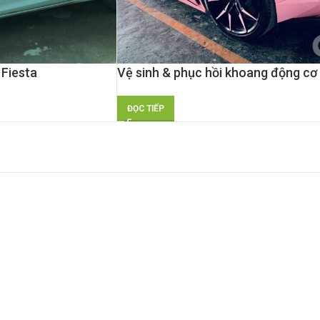
 Fiesta
Vệ sinh & phục hồi khoang động cơ
cho Lamborghini Aventardor
ĐỌC TIẾP