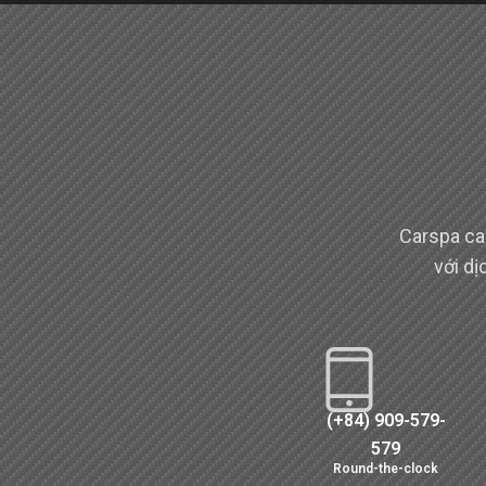
Carspa ca
với d
(+84) 909-579-
579
Round-the-clock