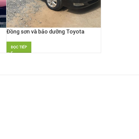
Đồng sơn và bảo dưỡng Toyota
Camry: Bí quyết giữ vẻ đẹp và tăng
tuổi thọ của chiếc xe
ĐỌC TIẾP