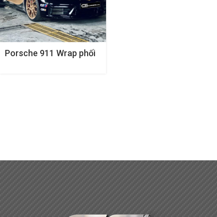
Porsche 911 Wrap phối
màu độc đáo. Niềm đam
mê tạo nên phong cách
mới …