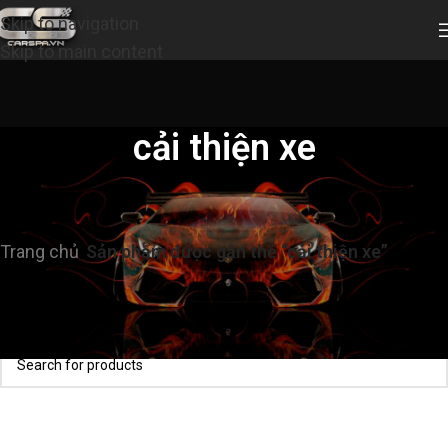
Skip to navigation
Skip to main content
cải thiện xe
Trang chủ
/
Sản phẩm được gắn thẻ “cải thiện xe”
Không tìm thấy sản phẩm nào khớp với lựa chọn của
bạn.