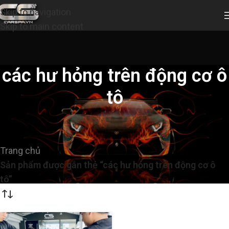
Skip to navigation
Skip to main content
các hư hỏng trên động cơ ô
tô
Trang chủ
/
Sản phẩm được gắn thẻ “các hư hỏng trên động cơ ô
tô”