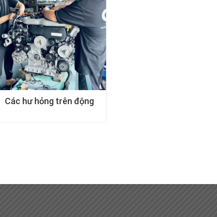
Các hư hỏng trên động
cơ ô tô phổ biến nhất
cần phải biết